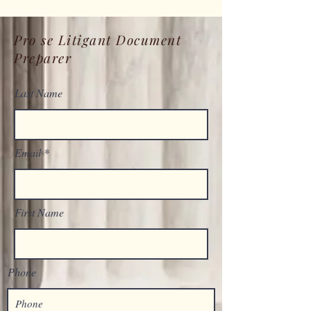
Pro se Litigant Document
Preparer
Last Name
Email
First Name
Phone